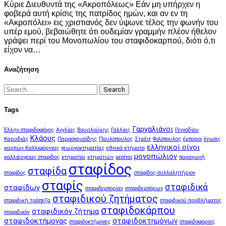
Κύριε Διευθυντά της «Ακροπόλεως» Εάν μη υπήρχεν η
φοβερά αυτή κρίσις της πατρίδος ημών, και αν εν τη
«Ακροπόλει» εις χριστιανός δεν ύψωνε τέλος την φωνήν του
υπέρ εμού, βεβαιώθητε ότι ουδεμίαν γραμμήν πλέον ήθελον
γράψει περί του Μονοπωλίου του σταφιδοκαρπού, διότι ό,τι
είχον να…
Αναζήτηση
Search
for:
Tags
Γαργαλιάνοι
Έλλην σταφιδοφάγος
Αγγλίας
Βουρλούμης
Γαλλίας
Γενναδίου
Κλάους
Καρυδιάς
Παρασκευαΐδης
Παυλόπουλος
Στρέιτ
Φιλόπουλος
έμποροι
ένωσις
ελληνικοί οίνοι
καρπών Καλλιφόρνιας
γεωργοκτηματίας
εθνικά κτήματα
μονοπώλιον
καλλιέργειας σταφίδος
κτηματίαι
κτηματιών
μεσίται
παραγωγή
σταφίδος
σταφίδα
σταφίδος
σταφίδος συλλαλητήριον
σταφίς
σταφιδικά
σταφίδων
σταφιδεμπορίαν
σταφιδεμπόρων
σταφιδικού ζητήματος
σταφιδική τράπεζα
σταφιδικού προβλήματος
σταφιδοκάρπου
σταφιδικόν ζήτημα
σταφιδικόν
σταφιδοκτήμονας
σταφιδοκτημόνων
σταφιδοκτήμονες
σταφιδοφόροις