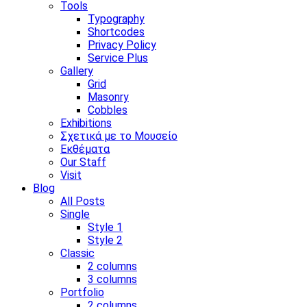
Tools
Typography
Shortcodes
Privacy Policy
Service Plus
Gallery
Grid
Masonry
Cobbles
Exhibitions
Σχετικά με το Μουσείο
Εκθέματα
Our Staff
Visit
Blog
All Posts
Single
Style 1
Style 2
Classic
2 columns
3 columns
Portfolio
2 columns