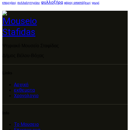
φυλλοξήρα
επαρχίαις
συλλαλητηρίου
φόρος αποστάξεως
ψωμί
Ψηφιακό Μουσείο Σταφίδας
Δήμος Βέλου-Βόχας
Links
Αρχική
εκθεματα
Χρονολογιο
Info
Το Μουσειο
Επικοινωνια