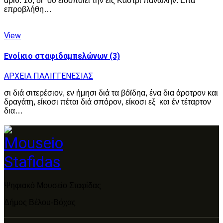
αριθ. 10, δι΄ ού ειδοποιεί την εις Καστρί πανώλην. Είτα
επροβλήθη…
View
Ενοίκιο σταφιδαμπελώνων (3)
ΑΡΧΕΙΑ ΠΑΛΙΓΓΕΝΕΣΙΑΣ
σι διά σιτερέσιον, εν ήμησι διά τα βόϊδηα, ένα δια άροτρον και
δραγάτη, είκοσι πέται διά σπόρον, είκοσι εξ και έν τέταρτον
δια…
Ψηφιακό Μουσείο Σταφίδας
Δήμος Βέλου-Βόχας