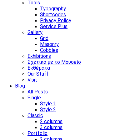
Tools
Typography
Shortcodes
Privacy Policy
Service Plus
Gallery
Grid
Masonry
Cobbles
Exhibitions
Σχετικά με το Μουσείο
Εκθέματα
Our Staff
Visit
Blog
All Posts
Single
Style 1
Style 2
Classic
2 columns
3 columns
Portfolio
2 columns