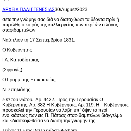
ΑΡΧΕΙΑ ΠΑΛΙΓΓΕΝΕΣΙΑΣ
30/August/2023
σετε την γνώμην σας διά να διαταχθώσι τα δέοντα πρίν ή
παρέλθη ο καιρός της καλλιεργείας των περί ών ο λόγος
σταφιδαμπέλων.
Ναύπλιον τη 17 Σεπτεμβρίου 1831.
Ο Κυβερνήτης
Ι.Α. Καποδίστριας
(Σφραγίς)
Ο Γραμμ. της Επικρατείας
Ν. Σπηλιάδης
Επί του νώτου:
Αρ. 4422. Προς την Γερουσίαν Ο
Κυβερνήτης. Αρ. 382 Η Κυβέρνησις. Αρ. 119. Η Κυβέρνησις
προσκαλεί την Γερουσίαν να λάβη υπ΄ όψιν το περί
ενοικιάσεως των εις Π. Πάτρας σταφιδαμπέλων διάγγελμα
και <διασκεφ>θείσα να δώση την γνώμην της.
Τεύχος
21
Έτος
1831
Σελίδα
169
Share