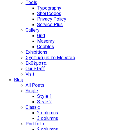
Tools
Typography
Shortcodes
Privacy Policy
Service Plus
Gallery
Grid
Masonry
Cobbles
Exhibitions
Σχετικά με το Μουσείο
Εκθέματα
Our Staff
Visit
Blog
All Posts
Single
Style 1
Style 2
Classic
2 columns
3 columns
Portfolio
2 columns