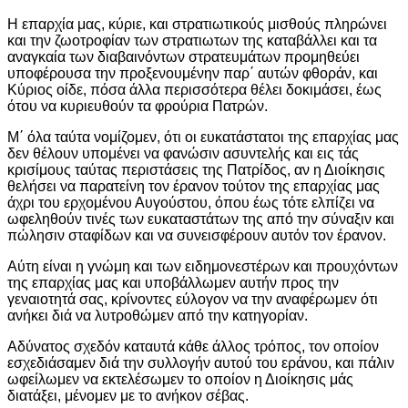
Η επαρχία μας, κύριε, και στρατιωτικούς μισθούς πληρώνει
και την ζωοτροφίαν των στρατιωτων της καταβάλλει και τα
αναγκαία των διαβαινόντων στρατευμάτων προμηθεύει
υποφέρουσα την προξενουμένην παρ΄ αυτών φθοράν, και
Κύριος οίδε, πόσα άλλα περισσότερα θέλει δοκιμάσει, έως
ότου να κυριευθούν τα φρούρια Πατρών.
Μ΄ όλα ταύτα νομίζομεν, ότι οι ευκατάστατοι της επαρχίας μας
δεν θέλουν υπομένει να φανώσιν ασυντελής και εις τάς
κρισίμους ταύτας περιστάσεις της Πατρίδος, αν η Διοίκησις
θελήσει να παρατείνη τον έρανον τούτον της επαρχίας μας
άχρι του ερχομένου Αυγούστου, όπου έως τότε ελπίζει να
ωφεληθούν τινές των ευκαταστάτων της από την σύναξιν και
πώλησιν σταφίδων και να συνεισφέρουν αυτόν τον έρανον.
Αύτη είναι η γνώμη και των ειδημονεστέρων και προυχόντων
της επαρχίας μας και υποβάλλωμεν αυτήν προς την
γεναιοτητά σας, κρίνοντες εύλογον να την αναφέρωμεν ότι
ανήκει διά να λυτροθώμεν από την κατηγορίαν.
Αδύνατος σχεδόν καταυτά κάθε άλλος τρόπος, τον οποίον
εσχεδιάσαμεν διά την συλλογήν αυτού του εράνου, και πάλιν
ωφείλωμεν να εκτελέσωμεν το οποίον η Διοίκησις μάς
διατάξει, μένομεν με το ανήκον σέβας.