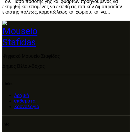
Γον. Πάσα ποσότης γής και φθαρτών προηγουμένος να
εκτιμηθή και επομένος να εκτεθή εις τοπικήν διμοπρασίαν
εκάστης πόλεως, κομοπώλεως και χωρίου, και να…
Ψηφιακό Μουσείο Σταφίδας
Δήμος Βέλου-Βόχας
Links
Αρχική
εκθεματα
Χρονολογιο
Info