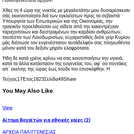
Πανευγενέστατε άρχων!
Χθες τη 4 ώρα της νυκτός με μεγαλοτάτην μου δυσαρέσκειαν
σάς εκοινοποίησα διά των εγκλείστων προς τα σεβαστά
Υπουργεία των Εσωτερικών και της Οικονομίας, την
τραγικήν προελθούσαν ως οίδετε από την κακεντρέχιαν
ταραχοποιών και διεστραμένων την καρδίαν ανθρώπων,
τουτέστιν των Λοιοδωρισίων, ευχαριστιθείς διότι χείρ Κυρίου
μάς διέσωσε τον ευγενέστατον αυτάδελφόν σας πληγωθέντα
μόνον κατά τον δεξιόν μηρόν ελαφρότατα.
Ήδη δε κατά χρέος κρίνω να σας κοινοποιήσω την υγιειά,
κατά τα άλλα κατάστασιν της ευγενείας του, αφ΄ ού πεντάκις
απ΄ εκείνης της ώρας έως τούδε τον επισκέφθην. Η
Τεύχος
17
Έτος
1823
Σελίδα
49
Share
You May Also Like
View
Αίτημα Βοχαϊτών για εθνικές γαίες (2)
ΑΡΧΕΙΑ ΠΑΛΙΓΓΕΝΕΣΙΑΣ