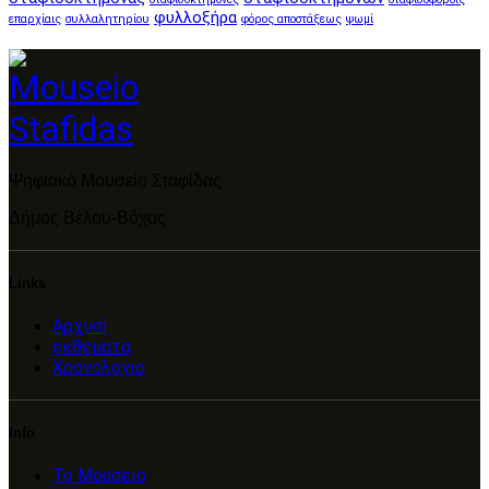
φυλλοξήρα
επαρχίαις
συλλαλητηρίου
φόρος αποστάξεως
ψωμί
Ψηφιακό Μουσείο Σταφίδας
Δήμος Βέλου-Βόχας
Links
Αρχική
εκθεματα
Χρονολογιο
Info
Το Μουσειο