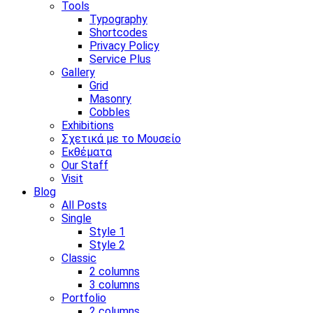
Tools
Typography
Shortcodes
Privacy Policy
Service Plus
Gallery
Grid
Masonry
Cobbles
Exhibitions
Σχετικά με το Μουσείο
Εκθέματα
Our Staff
Visit
Blog
All Posts
Single
Style 1
Style 2
Classic
2 columns
3 columns
Portfolio
2 columns