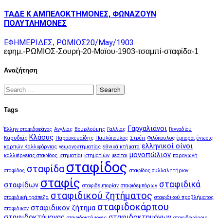
ΤΑΔΕ Κ ΑΜΠΕΛΟΚΤΗΜΟΝΕΣ, ΦΩΝΑΖΟΥΝ
ΠΟΛΥΤΛΗΜΟΝΕΣ
ΕΦΗΜΕΡΙΔΕΣ
ΡΩΜΙΟΣ
20/May/1903
,
εφημ.-ΡΩΜΙΟΣ-Σουρή-20-Μαϊου-1903-τσαμπί-σταφίδα-1
Αναζήτηση
Search
for:
Tags
Γαργαλιάνοι
Έλλην σταφιδοφάγος
Αγγλίας
Βουρλούμης
Γαλλίας
Γενναδίου
Κλάους
Καρυδιάς
Παρασκευαΐδης
Παυλόπουλος
Στρέιτ
Φιλόπουλος
έμποροι
ένωσις
ελληνικοί οίνοι
καρπών Καλλιφόρνιας
γεωργοκτηματίας
εθνικά κτήματα
μονοπώλιον
καλλιέργειας σταφίδος
κτηματίαι
κτηματιών
μεσίται
παραγωγή
σταφίδος
σταφίδα
σταφίδος
σταφίδος συλλαλητήριον
σταφίς
σταφιδικά
σταφίδων
σταφιδεμπορίαν
σταφιδεμπόρων
σταφιδικού ζητήματος
σταφιδική τράπεζα
σταφιδικού προβλήματος
σταφιδοκάρπου
σταφιδικόν ζήτημα
σταφιδικόν
σταφιδοκτήμονας
σταφιδοκτημόνων
σταφιδοκτήμονες
σταφιδοφόροις