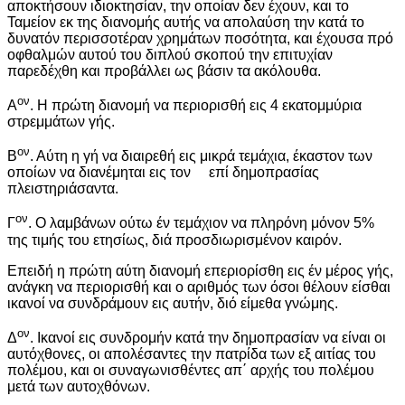
αποκτήσουν ιδιοκτησίαν, την οποίαν δεν έχουν, και το
Ταμείον εκ της διανομής αυτής να απολαύση την κατά το
δυνατόν περισσοτέραν χρημάτων ποσότητα, και έχουσα πρό
οφθαλμών αυτού του διπλού σκοπού την επιτυχίαν
παρεδέχθη και προβάλλει ως βάσιν τα ακόλουθα.
ον
Α
. Η πρώτη διανομή να περιορισθή εις 4 εκατομμύρια
στρεμμάτων γής.
ον
Β
. Αύτη η γή να διαιρεθή εις μικρά τεμάχια, έκαστον των
οποίων να διανέμηται εις τον επί δημοπρασίας
πλειστηριάσαντα.
ον
Γ
. Ο λαμβάνων ούτω έν τεμάχιον να πληρόνη μόνον 5%
της τιμής του ετησίως, διά προσδιωρισμένον καιρόν.
Επειδή η πρώτη αύτη διανομή επεριορίσθη εις έν μέρος γής,
ανάγκη να περιορισθή και ο αριθμός των όσοι θέλουν είσθαι
ικανοί να συνδράμουν εις αυτήν, διό είμεθα γνώμης.
ον
Δ
. Ικανοί εις συνδρομήν κατά την δημοπρασίαν να είναι οι
αυτόχθονες, οι απολέσαντες την πατρίδα των εξ αιτίας του
πολέμου, και οι συναγωνισθέντες απ΄ αρχής του πολέμου
μετά των αυτοχθόνων.