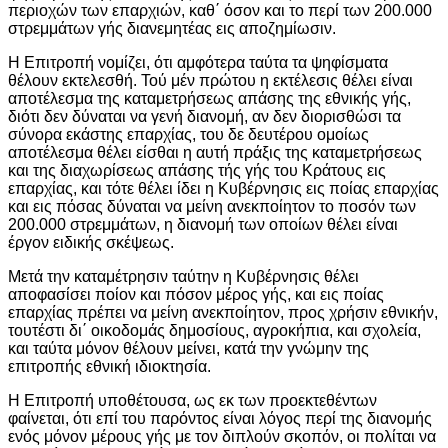
περιοχών των επαρχιών, καθ΄ όσον και το περί των 200.000
στρεμμάτων γής διανεμητέας εις αποζημίωσιν.
Η Επιτροπή νομίζει, ότι αμφότερα ταύτα τα ψηφίσματα
θέλουν εκτελεσθή. Τού μέν πρώτου η εκτέλεσις θέλει είναι
αποτέλεσμα της καταμετρήσεως απάσης της εθνικής γής,
διότι δεν δύναται να γενή διανομή, αν δεν διορισθώσι τα
σύνορα εκάστης επαρχίας, του δε δευτέρου ομοίως
αποτέλεσμα θέλει είσθαι η αυτή πράξις της καταμετρήσεως
και της διαχωρίσεως απάσης τής γής του Κράτους εις
επαρχίας, και τότε θέλει ίδει η Κυβέρνησις εις ποίας επαρχίας
και εις πόσας δύναται να μείνη ανεκποίητον το ποσόν των
200.000 στρεμμάτων, η διανομή των οποίων θέλει είναι
έργον ειδικής σκέψεως.
Μετά την καταμέτρησιν ταύτην η Κυβέρνησις θέλει
αποφασίσει ποίον και πόσον μέρος γής, και εις ποίας
επαρχίας πρέπει να μείνη ανεκποίητον, προς χρήσιν εθνικήν,
τουτέστι δι΄ οικοδομάς δημοσίους, αγροκήπια, και σχολεία,
και ταύτα μόνον θέλουν μείνει, κατά την γνώμην της
επιτροπής εθνική ιδιοκτησία.
Η Επιτροπή υποθέτουσα, ως εκ των προεκτεθέντων
φαίνεται, ότι επί του παρόντος είναι λόγος περί της διανομής
ενός μόνον μέρους γής με τον διπλούν σκοπόν, οι πολίται να