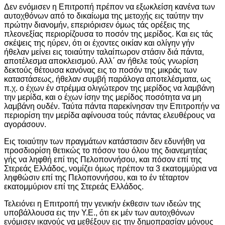
Δεν ενόμισεν η Επιτροπή πρέπον να εξωκλείση κανένα των
αυτοχθόνων από το δικαίωμα της μετοχής εις ταύτην την
πρώτην διανομήν, επεριόρισεν όμως τάς ορέξεις της
πλεονεξίας περιορίζουσα το ποσόν της μερίδος. Και εις τάς
σκέψεις της ηύρεν, ότι οι έχοντες οικίαν και ολίγην γήν
ήθελαν μείνει εις τοιαύτην ταλαίπωρον στάσιν διά πάντα,
αποτέλεσμα αποκλεισμού. Αλλ΄ αν ήθελε τούς γνωρίση
δεκτούς θέτουσα κανόνας εις το ποσόν της μικράς των
καταστάσεως, ήθελαν συμβή παράλογα αποτελέσματα, ως
π.χ. ο έχων έν στρέμμα ολιγώτερον της μερίδος να λαμβάνη
την μερίδα, και ο έχων ίσην της μερίδος ποσότητα να μη
λαμβάνη ουδέν. Ταύτα πάντα παρεκίνησαν την Επιτροπήν να
περιορίση την μερίδα αφίνουσα τούς πάντας ελευθέρους να
αγοράσουν.
Εις τοιαύτην των πραγμάτων κατάστασιν δεν εδυνήθη να
προσδιορίση θετικώς το πόσον του όλου της διανεμητέας
γής να ληφθή επί της Πελοποννήσου, και πόσον επί της
Στερεάς Ελλάδος, νομίζει όμως πρέπον τα 3 εκατομμύρια να
ληφθώσιν επί της Πελοποννήσου, και το έν τέταρτον
εκατομμύριον επί της Στερεάς Ελλάδος.
Τελειόνει η Επιτροπή την γενικήν έκθεσιν των ιδεών της
υποβάλλουσα εις την Υ.Ε., ότι εκ μέν των αυτοχθόνων
ενόμισεν ικανούς να μεθέξουν εις την δημοπρασίαν μόνους