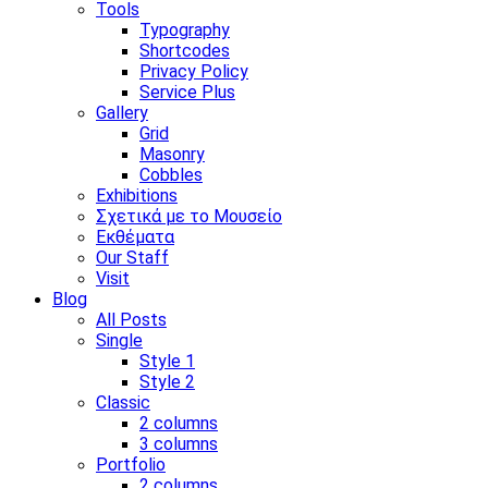
Tools
Typography
Shortcodes
Privacy Policy
Service Plus
Gallery
Grid
Masonry
Cobbles
Exhibitions
Σχετικά με το Μουσείο
Εκθέματα
Our Staff
Visit
Blog
All Posts
Single
Style 1
Style 2
Classic
2 columns
3 columns
Portfolio
2 columns