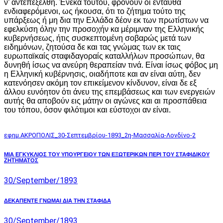
ν’ αντεπεξέλθη. Ένεκα τούτου, φρονούν οι ενταύθα
ενδιαφερόμενοι, ως ήκουσα, ότι το ζήτημα τούτο της
υπάρξεως ή μη δια την Ελλάδα δέον εκ των πρωτίστων να
εφελκύση όλην την προσοχήν κα μέριμναν της Ελληνικής
κυβερνήσεως, ήτις συσκεπτομένη σοβαρώς μετά των
ειδημόνων, ζητούσα δε και τας γνώμας των εκ ταις
ευρωπαϊκαίς σταφιδαγοραίς καταλλήλων προσώπων, θα
δυνηθή ίσως να ανεύρη θεραπείαν τινά. Είναι ίσως φόβος μη
η Ελληνική κυβέρνησις, οιαδήποτε και αν είναι αύτη, δεν
κατενόησεν ακόμη τον επικείμενον κίνδυνον, είναι δε εξ
άλλου ευνόητον ότι άνευ της επεμβάσεως και των ενεργειών
αυτής θα αποβούν εις μάτην οι αγώνες και αι προσπάθεια
του τόπου, όσον φιλότιμοι και εύστοχοι αν είναι.
εφημ.ΑΚΡΟΠΟΛΙΣ_30-Σεπτεμβρίου-1893_2η-Μασσαλία-Λονδίνο-2
Post
Previous
ΜΙΑ ΕΓΚΥΚΛΙΟΣ ΤΟΥ ΥΠΟΥΡΓΕΙΟΥ ΤΩΝ ΕΞΩΤΕΡΙΚΩΝ ΠΕΡΙ ΤΟΥ ΣΤΑΦΙΔΙΚΟΥ
ΖΗΤΗΜΑΤΟΣ
post:
navigation
30/September/1893
Next
ΔΕΚΑΠΕΝΤΕ ΓΝΩΜΑΙ ΔΙΑ ΤΗΝ ΣΤΑΦΙΔΑ
post:
30/September/1893