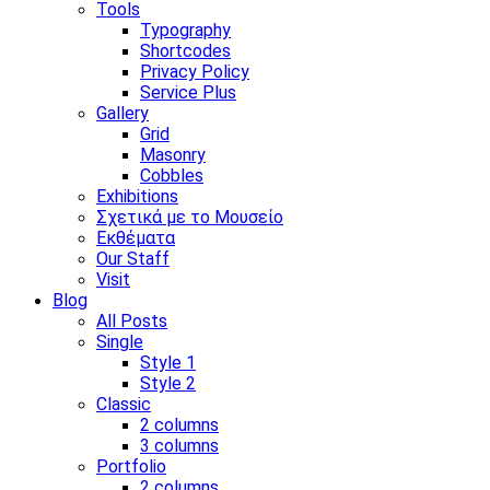
Tools
Typography
Shortcodes
Privacy Policy
Service Plus
Gallery
Grid
Masonry
Cobbles
Exhibitions
Σχετικά με το Μουσείο
Εκθέματα
Our Staff
Visit
Blog
All Posts
Single
Style 1
Style 2
Classic
2 columns
3 columns
Portfolio
2 columns