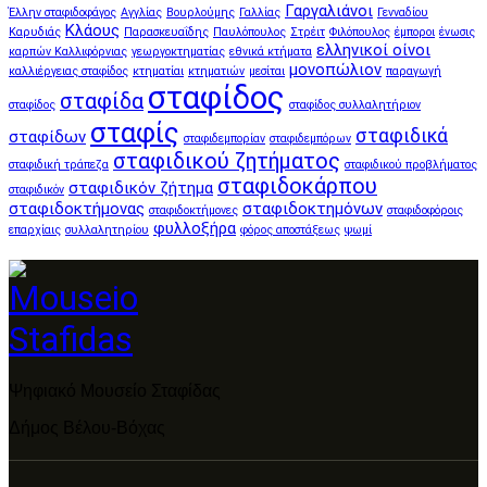
Γαργαλιάνοι
Έλλην σταφιδοφάγος
Αγγλίας
Βουρλούμης
Γαλλίας
Γενναδίου
Κλάους
Καρυδιάς
Παρασκευαΐδης
Παυλόπουλος
Στρέιτ
Φιλόπουλος
έμποροι
ένωσις
ελληνικοί οίνοι
καρπών Καλλιφόρνιας
γεωργοκτηματίας
εθνικά κτήματα
μονοπώλιον
καλλιέργειας σταφίδος
κτηματίαι
κτηματιών
μεσίται
παραγωγή
σταφίδος
σταφίδα
σταφίδος
σταφίδος συλλαλητήριον
σταφίς
σταφιδικά
σταφίδων
σταφιδεμπορίαν
σταφιδεμπόρων
σταφιδικού ζητήματος
σταφιδική τράπεζα
σταφιδικού προβλήματος
σταφιδοκάρπου
σταφιδικόν ζήτημα
σταφιδικόν
σταφιδοκτήμονας
σταφιδοκτημόνων
σταφιδοκτήμονες
σταφιδοφόροις
φυλλοξήρα
επαρχίαις
συλλαλητηρίου
φόρος αποστάξεως
ψωμί
Ψηφιακό Μουσείο Σταφίδας
Δήμος Βέλου-Βόχας