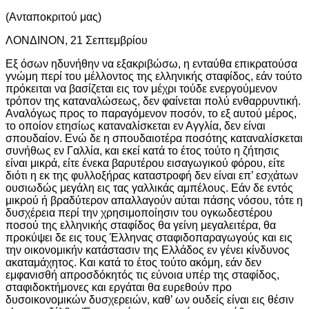
(Ανταποκριτού μας)
ΛΟΝΔΙΝΟΝ, 21 Σεπτεμβρίου
Εξ όσων ηδυνήθην να εξακριβώσω, η ενταύθα επικρατούσα
γνώμη περί του μέλλοντος της ελληνικής σταφίδος, εάν τούτο
πρόκειται να βασίζεται εις τον μέχρι τούδε ενεργούμενον
τρόπον της καταναλώσεως, δεν φαίνεται πολύ ενθαρρυντική.
Αναλόγως προς το παραγόμενον ποσόν, το εξ αυτού μέρος,
το οποίον ετησίως καταναλίσκεται εν Αγγλία, δεν είναι
σπουδαίον. Ενώ δε η σπουδαιοτέρα ποσότης καταναλίσκεται
συνήθως εν Γαλλία, και εκεί κατά το έτος τούτο η ζήτησις
είναι μικρά, είτε ένεκα βαρυτέρου εισαγωγικού φόρου, είτε
διότι η εκ της φυλλοξήρας καταστροφή δεν είναι επ’ εσχάτων
ουσιωδώς μεγάλη εις τας γαλλικάς αμπέλους. Εάν δε εντός
μικρού ή βραδύτερον απαλλαγούν αύται πάσης νόσου, τότε η
δυσχέρεια περί την χρησιμοποίησιν του ογκωδεστέρου
ποσού της ελληνικής σταφίδος θα γείνη μεγαλειτέρα, θα
προκύψει δε εις τους Έλληνας σταφιδοπαραγωγούς και εις
την οικονομικήν κατάστασιν της Ελλάδος εν γένει κίνδυνος
ακαταμάχητος. Και κατά το έτος τούτο ακόμη, εάν δεν
εμφανισθή απροσδόκητός τις εύνοια υπέρ της σταφίδος,
σταφιδοκτήμονες και εργάται θα ευρεθούν προ
δυσοικονομικών δυσχερειών, καθ’ ων ουδείς είναι εις θέσιν