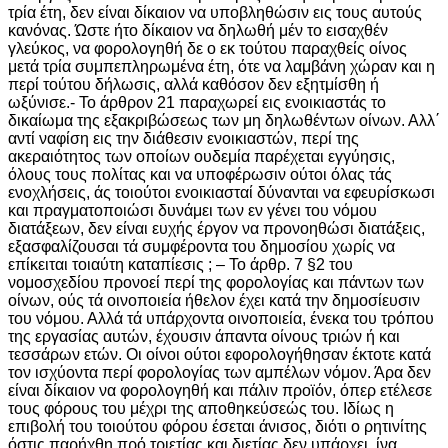
τρία έτη, δεν είναι δίκαιον να υποβληθώσιν εις τους αυτούς
κανόνας. Ώστε ήτο δίκαιον να δηλωθή μέν το εισαχθέν
γλεύκος, να φορολογηθή δε ο εκ τούτου παραχθείς οίνος
μετά τρία συμπεπληρωμένα έτη, ότε να λαμβάνη χώραν και η
περί τούτου δήλωσις, αλλά καθόσον δεν εξητμίσθη ή
ωξύνισε.- Το άρθρον 21 παραχωρεί εις ενοικιαστάς το
δικαίωμα της εξακριβώσεως των μη δηλωθέντων οίνων. Αλλ΄
αντί ναφίση εις την διάθεσιν ενοικιαστών, περί της
ακεραιότητος των οποίων ουδεμία παρέχεται εγγύησις,
όλους τους πολίτας και να υποφέρωσιν ούτοι όλας τάς
ενοχλήσεις, άς τοιούτοι ενοικιασταί δύνανται να εφευρίσκωσι
και πραγματοποιώσι δυνάμει των εν γένει του νόμου
διατάξεων, δεν είναι ευχής έργον να προνοηθώσι διατάξεις,
εξασφαλίζουσαι τά συμφέροντα του δημοσίου χωρίς να
επίκειται τοιαύτη καταπίεσις ; – Το άρθρ. 7 §2 του
νομοσχεδίου προνοεί περί της φορολογίας και πάντων των
οίνων, ούς τά οινοποιεία ήθελον έχει κατά την δημοσίευσιν
του νόμου. Αλλά τά υπάρχοντα οινοποιεία, ένεκα του τρόπου
της εργασίας αυτών, έχουσιν άπαντα οίνους τριών ή και
τεσσάρων ετών. Οι οίνοι ούτοι εφορολογήθησαν έκτοτε κατά
τον ισχύοντα περί φορολογίας των αμπέλων νόμον. Άρα δεν
είναι δίκαιον να φορολογηθή και πάλιν προϊόν, όπερ ετέλεσε
τους φόρους του μέχρι της αποθηκεύσεώς του. Ιδίως η
επιβολή του τοιούτου φόρου έσεται άνισος, διότι ο ρητινίτης
όστις παρήχθη πρό τριετίας και διετίας δεν υπάρχει, ίνα