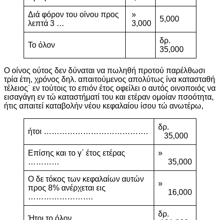
Διά φόρον του οίνου προς
»
5,000
λεπτά 3 …
3,000
δρ.
Το όλον
35,000
Ο οίνος ούτος δεν δύναται να πωληθή προτού παρέλθωσι
τρία έτη, χρόνος δηλ. απαιτούμενος απολύτως ίνα κατασταθή
τέλειος˙ εν τούτοις το επιόν έτος οφείλει ο αυτός οινοποιός να
εισαγάγη εν τώ καταστήματί του και ετέραν ομοίαν πσοότητα,
ήτις απαιτεί καταβολήν νέου κεφαλαίου ίσου τώ ανωτέρω,
δρ.
ήτοι ………………………………….
35,000
Επίσης και το γ΄ έτος ετέρας
»
…………
35,000
Ο δε τόκος των κεφαλαίων αυτών
»
προς 8% ανέρχεται εις
16,000
…………………….
δρ.
Ήτοι το όλον