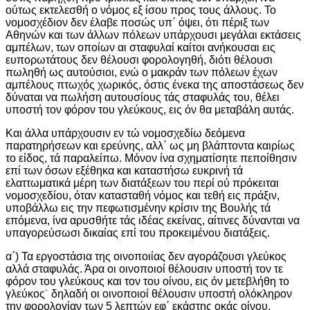
ούτως εκτελεσθή ο νόμος εξ ίσου προς τους άλλους. Το
νομοσχέδιον δεν έλαβε ποσώς υπ΄ όψει, ότι πέριξ των
Αθηνών και των άλλων πόλεων υπάρχουσι μεγάλαι εκτάσεις
αμπέλων, των οποίων αι σταφυλαί καίτοι ανήκουσαι εις
ευπορωτάτους δεν θέλουσι φορολογηθή, διότι θέλουσι
πωληθή ως αυτούσιοι, ενώ ο μακράν των πόλεων έχων
αμπέλους πτωχός χωρικός, όστις ένεκα της αποστάσεως δεν
δύναται να πωλήση αυτουσίους τάς σταφυλάς του, θέλει
υποστή τον φόρον του γλεύκους, εις όν θα μεταβάλη αυτάς.
Και άλλα υπάρχουσιν εν τώ νομοσχεδίω δεόμενα
παρατηρήσεων και ερεύνης, αλλ΄ ως μη βλάπτοντα καιρίως
το είδος, τά παραλείπω. Μόνον ίνα σχηματίσητε πεποίθησιν
επί των όσων εξέθηκα και καταστήσω ευκρινή τά
ελαττωματικά μέρη των διατάξεων του περί ού πρόκειται
νομοσχεδίου, όταν κατασταθή νόμος και τεθή εις πράξιν,
υποβάλλω εις την πεφωτισμένην κρίσιν της Βουλής τά
επόμενα, ίνα αρυσθήτε τάς ιδέας εκείνας, αίτινες δύνανται να
υπαγορεύσωσι δικαίας επί του προκειμένου διατάξεις.
α΄) Τα εργοστάσια της οινοποιίας δεν αγοράζουσι γλεύκος
αλλά σταφυλάς. Άρα οι οινοποιοί θέλουσιν υποστή τον τε
φόρον του γλεύκους και τον του οίνου, εις όν μετεβλήθη το
γλεύκος˙ δηλαδή οι οινοποιοί θέλουσιν υποστή ολόκληρον
την φορολογίαν των 5 λεπτών εφ΄ εκάστης οκάς οίνου,