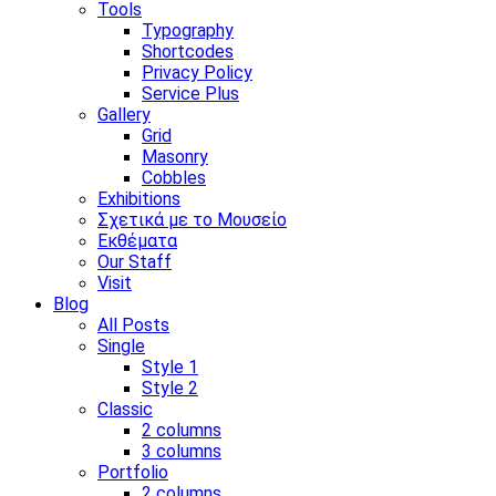
Tools
Typography
Shortcodes
Privacy Policy
Service Plus
Gallery
Grid
Masonry
Cobbles
Exhibitions
Σχετικά με το Μουσείο
Εκθέματα
Our Staff
Visit
Blog
All Posts
Single
Style 1
Style 2
Classic
2 columns
3 columns
Portfolio
2 columns