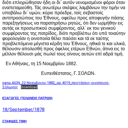
διότι επληρώθησαν ήδη οι δι΄ αυτόν νενομισμένοι φόροι όταν
εναπεταμιεύθη. Τάς ανωτέρω σκέψεις λαμβάνων την τιμήν να
υποβάλω δι΄ υμών, κύριε πρόεδρε, τοίς σεβαστοίς
αντιπροσώποις του Έθνους, οφείλω προς αποφυγήν πάσης
παρεξηγήσεως να παρατηρήσω ρητώς, ότι δεν ωρμήθην εις
αυτάς εκ προσωπικού συμφέροντος, αλλ΄ εκ του γενικού
συμφέροντος της πατρίδος, διότι προβλέπω ότι υπό τοιαύτην
φορολογίαν η οινοποιία θέλει παύσει και τά εκ ταύτης
προβλεπόμενα μέγιστα κέρδη του Έθνους, ηθικά τε και υλικά,
θέλουσιν απολεσθή προς όφελος ετέρων Εθνών, άτινα εις το
μέλλον θέλουσι μάς πωλεί τους οίνους αυτών επί αδρά τιμή.
Εν Αθήναις, τη 15 Νοεμβρίου 1882.
Ευπειθέστατος, Γ. ΣΟΛΩΝ.
εφημ.ΑΙΩΝ_22-Νοεμβριου-1882_αρ.4019_προτάσεις-οινοποιού-
Σόλωνος
Download
Post
Previous
ΕΞΑΓΩΓΕΣ (ΤΕΛΩΝΕΙΟ ΠΑΤΡΩΝ)
post:
navigation
18/September/1878
Next
ΣΤΑΦΙΔΕΣ ΤΙΜΗ
post: