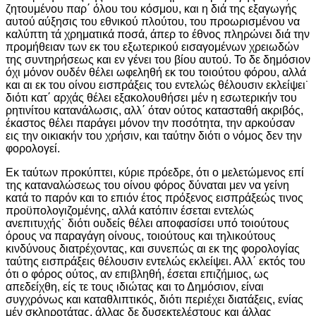
ζητουμένου παρ΄ όλου του κόσμου, και η διά της εξαγωγής
αυτού αύξησις του εθνικού πλούτου, του προωρισμένου να
καλύπτη τά χρηματικά ποσά, άπερ το έθνος πληρώνει διά την
προμήθειαν των εκ του εξωτερικού εισαγομένων χρειωδών
της συντηρήσεως και εν γένει του βίου αυτού. Το δε δημόσιον
όχι μόνον ουδέν θέλει ωφεληθή εκ του τοιούτου φόρου, αλλά
και αι εκ του οίνου εισπράξεις του εντελώς θέλουσιν εκλείψει˙
διότι κατ΄ αρχάς θέλει εξακολουθήσει μέν η εσωτερικήν του
ρητινίτου κατανάλωσις, αλλ΄ όταν ούτος κατασταθή ακριβός,
έκαστος θέλει παράγει μόνον την ποσότητα, την αρκούσαν
εις την οικιακήν του χρήσιν, και ταύτην διότι ο νόμος δεν την
φορολογεί.
Εκ ταύτων προκύπτει, κύριε πρόεδρε, ότι ο μελετώμενος επί
της καταναλώσεως του οίνου φόρος δύναται μεν να γείνη
κατά το παρόν και το επιόν έτος πρόξενος εισπράξεώς τινος
προϋπολογιζομένης, αλλά κατόπιν έσεται εντελώς
ανεπιτυχής˙ διότι ουδείς θέλει αποφασίσει υπό τοιούτους
όρους να παραγάγη οίνους, τοιούτους και τηλικούτους
κινδύνους διατρέχοντας, και συνεπώς αι εκ της φορολογίας
ταύτης εισπράξεις θέλουσιν εντελώς εκλείψει. Αλλ΄ εκτός του
ότι ο φόρος ούτος, αν επιβληθή, έσεται επιζήμιος, ως
απεδείχθη, είς τε τους ιδιώτας και το Δημόσιον, είναι
συγχρόνως και καταθλιπτικός, διότι περιέχει διατάξεις, ενίας
μέν σκληροτάτας, άλλας δε δυσεκτελέστους και άλλας