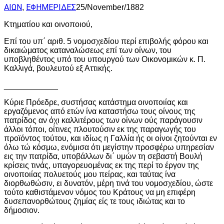
ΑΙΩΝ
ΕΦΗΜΕΡΙΔΕΣ
,
25/November/1882
Κτηματίου και οινοποιού,
Επί του υπ΄ αριθ. 5 νομοσχεδίου περί επιβολής φόρου και
δικαιώματος καταναλώσεως επί των οίνων, του
υποβληθέντος υπό του υπουργού των Οικονομικών κ. Π.
Καλλιγά, βουλευτού εξ Αττικής.
____________
Κύριε Πρόεδρε, συστήσας κατάστημα οινοποιίας και
εργαζόμενος από ετών ίνα καταστήσω τους οίνους της
πατρίδος αν όχι καλλιτέρους των οίνων ούς παράγουσιν
άλλοι τόποι, οίτινες πλουτούσιν εκ της παραγωγής του
προϊόντος τούτου, και ιδίως η Γαλλία ής οι οίνοι ζητούνται εν
όλω τώ κόσμω, ενόμισα ότι μεγίστην προσφέρω υπηρεσίαν
εις την πατρίδα, υποβάλλων δι΄ υμών τη σεβαστή Βουλή
κρίσεις τινάς, υπαγορευομένας εκ της περί το έργον της
οινοποιίας πολυετούς μου πείρας, και ταύτας ίνα
διορθωθώσιν, ει δυνατόν, μέρη τινά του νομοσχεδίου, ώστε
τούτο καθιστάμενον νόμος του Κράτους να μη επιφέρη
δυσεπανορθώτους ζημίας είς τε τους ιδιώτας και το
δήμοσιον.