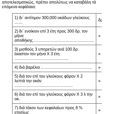
αποτελεσματικώς, πρέπει απολύτως να καταβάλη τά
επόμενα κεφάλαια:
1) δι΄ αντίτιμον 300,000 οκάδων γλεύκους
δρ.
90
……
2) δι΄ ενοίκιον επί 3 έτη προς 300 δρ. τον
μήνα
»
10
αποθήκης………………………………………
3) μισθούς 3 υπηρετών ανά 100 δρ.
έκαστον τον μήνα X 3 έτη
»
10
………………………………….
4) διά βαρέλια ………………………………..
»
30
5) διά τον επί του γλεύκους φόρον X 2
λεπτά την οκάν
»
6,
…………………………………….
6) διά τον επί του γλεύκους φόρον X 3 λ την
»
9,
οκ.
7) διά τόκον των κεφαλαίων προς 8 %
»
26
ετησίως