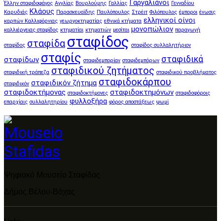
Γαργαλιάνοι
Έλλην σταφιδοφάγος
Αγγλίας
Βουρλούμης
Γαλλίας
Γενναδίου
Κλάους
Καρυδιάς
Παρασκευαΐδης
Παυλόπουλος
Στρέιτ
Φιλόπουλος
έμποροι
ένωσις
ελληνικοί οίνοι
καρπών Καλλιφόρνιας
γεωργοκτηματίας
εθνικά κτήματα
μονοπώλιον
καλλιέργειας σταφίδος
κτηματίαι
κτηματιών
μεσίται
παραγωγή
σταφίδος
σταφίδα
σταφίδος
σταφίδος συλλαλητήριον
σταφίς
σταφιδικά
σταφίδων
σταφιδεμπορίαν
σταφιδεμπόρων
σταφιδικού ζητήματος
σταφιδική τράπεζα
σταφιδικού προβλήματος
σταφιδοκάρπου
σταφιδικόν ζήτημα
σταφιδικόν
σταφιδοκτήμονας
σταφιδοκτημόνων
σταφιδοκτήμονες
σταφιδοφόροις
φυλλοξήρα
επαρχίαις
συλλαλητηρίου
φόρος αποστάξεως
ψωμί
Ψηφιακό Μουσείο Σταφίδας
Δήμος Βέλου-Βόχας