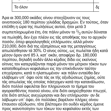
Το όλον
δρ.
18
Άρα αι 300,000 οκάδες οίνου στοιχίζουσιν εις τους
οινοποιούς 180 περίπου χιλιάδας δραχμών. Εν τούτοις, όταν
επέλθη η ώρα της πωλήσεως αυτού, ήτοι μετά 3
1
συμπεπληρωμένα έτη, ότε πάλιν μόνον το
/
αυτών δύναται
3
να πωληθή, δεν έχει πλέον εις τάς αποθήκας του το αρχικόν
ποσόν, όπερ φορολογηθείς επλήρωσεν, αλλά μόνον
210,000, διότι διά της εξατμίσεως και της μεταγγίσεως
απωλέσθησαν τά 30%. Ο οίνος ούτος, ως πωλείται ήδη κατά
μέσον όρον αντί 85 λ. κατ΄ οκάν, αποφέρει δρ. 180,000
περίπου, δηλαδή ουδέν άλλο κέρδος δίδει εις εκείνους
οίτινες τον κατεργάζονται παρά μόνον τον μέτριον τόκον των
κατατεθειμένων κεφαλαίων εις την επικίνδυνον ταύτην
επιχείρησιν, κατά τι ηλαττωμένον· και πάλιν ενταύθα δεν
ελάβομεν υπ΄ όψει ούτε τάς εκ τής οξυδώσεως ζημίας, ούτε
τάς απωλείας τάς οποίας πάσχομεν κατά την κατανάλωσιν,
διότι πολλοί οφειλέται δεν πληρώνουσι το τίμημα του
αγορασθέντος ποσού οίνου, είτε διότι εκηρύχθησαν πτωχοί,
είτε διότι απλώς ανεχώρησαν και δεν επλήρωσαν· αν δε
λάβωμεν υπ΄ όψει, ότι πολλάκις βαρέλιον πλήρες οίνου
έπαυσεν οξύδωσιν, τότε βλέπομεν ότι ουδέν κέρδος έμεινε
προς ικανοποίησιν των τόκων του κεφαλαίου εκτός των