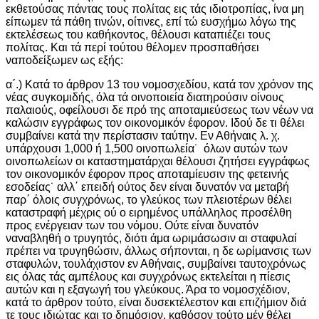
εκθετούσας πάντας τους πολίτας εις τάς ιδιοτροπίας, ίνα μη
είπωμεν τά πάθη τινών, οίτινες, επί τώ ευσχήμω λόγω της
εκτελέσεως του καθήκοντος, θέλουσι καταπιέζει τους
πολίτας. Και τά περί τούτου θέλομεν προσπαθήσει
ναποδείξωμεν ως εξής:
α΄.) Κατά το άρθρον 13 του νομοσχεδίου, κατά τον χρόνον της
νέας συγκομιδής, όλα τά οινοποιεία διατηρούσιν οίνους
παλαιούς, οφείλουσι δε πρό της αποταμιεύσεως των νέων να
καλώσιν εγγράφως τον οικονομικόν έφορον. Ιδού δε τι θέλει
συμβαίνει κατά την περίστασιν ταύτην. Εν Αθήναις λ. χ.
υπάρχουσι 1,000 ή 1,500 οινοπωλεία˙ όλων αυτών των
οινοπωλείων οι καταστηματάρχαι θέλουσι ζητήσει εγγράφως
τον οικονομικόν έφορον προς αποταμίευσιν της φετεινής
εσοδείας˙ αλλ΄ επειδή ούτος δεν είναι δυνατόν να μεταβή
παρ΄ όλοις συγχρόνως, το γλεύκος των πλειοτέρων θέλει
καταστραφή μέχρις ού ο ειρημένος υπάλληλος προσέλθη
προς ενέργειαν των του νόμου. Ούτε είναι δυνατόν
ναναβληθή ο τρυγητός, διότι άμα ωριμάσωσιν αι σταφυλαί
πρέπει να τρυγηθώσιν, άλλως σήπονται, η δε ωρίμανσις των
σταφυλών, τουλάχιστον εν Αθήναις, συμβαίνει ταυτοχρόνως
εις όλας τάς αμπέλους και συγχρόνως εκτελείται η πίεσις
αυτών και η εξαγωγή του γλεύκους. Άρα το νομοσχέδιον,
κατά το άρθρον τούτο, είναι δυσεκτέλεστον και επιζήμιον διά
τε τους ιδιώτας και το δημόσιον, καθόσον τούτο μέν θέλει