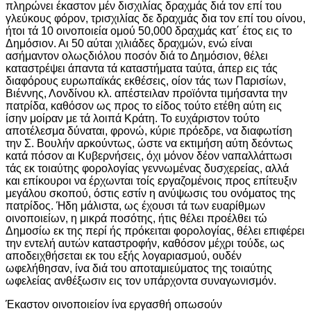
πληρώνει έκαστον μέν δισχιλίας δραχμάς διά τον επί του
γλεύκους φόρον, τρισχιλίας δε δραχμάς δια τον επί του οίνου,
ήτοι τά 10 οινοποιεία ομού 50,000 δραχμάς κατ΄ έτος εις το
Δημόσιον. Αι 50 αύται χιλιάδες δραχμών, ενώ είναι
ασήμαντον ολωςδιόλου ποσόν διά το Δημόσιον, θέλει
καταστρέψει άπαντα τά καταστήματα ταύτα, άπερ εις τάς
διαφόρους ευρωπαϊκάς εκθέσεις, οίον τάς των Παρισίων,
Βιέννης, Λονδίνου κλ. απέστειλαν προϊόντα τιμήσαντα την
πατρίδα, καθόσον ως προς το είδος τούτο ετέθη αύτη εις
ίσην μοίραν με τά λοιπά Κράτη. Το ευχάριστον τούτο
αποτέλεσμα δύναται, φρονώ, κύριε πρόεδρε, να διαφωτίση
την Σ. Βουλήν αρκούντως, ώστε να εκτιμήση αύτη δεόντως
κατά πόσον αι Κυβερνήσεις, όχι μόνον δέον ναπαλλάττωσι
τάς εκ τοιαύτης φορολογίας γεννωμένας δυσχερείας, αλλά
και επίκουροι να έρχωνται τοίς εργαζομένοις προς επίτευξιν
μεγάλου σκοπού, όστις εστίν η ανύψωσις του ονόματος της
πατρίδος. Ήδη μάλιστα, ως έχουσι τά των ευαρίθμων
οινοποιείων, η μικρά ποσότης, ήτις θέλει προέλθει τώ
Δημοσίω εκ της περί ής πρόκειται φορολογίας, θέλει επιφέρει
την εντελή αυτών καταστροφήν, καθόσον μέχρι τούδε, ως
αποδειχθήσεται εκ του εξής λογαριασμού, ουδέν
ωφελήθησαν, ίνα διά του αποταμιεύματος της τοιαύτης
ωφελείας ανθέξωσιν εις τον υπάρχοντα συναγωνισμόν.
Έκαστον οινοποιείον ίνα εργασθή οπωσούν