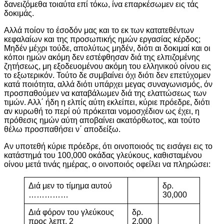
δανειζόμεθα τοιαύτα επί τόκω, ίνα επαρκέσωμεν εις τάς
δοκιμάς.
Αλλά ποίον το έσοδόν μας και το εκ των κατατεθέντων
κεφαλαίων και της προσωπικής ημών εργασίας κέρδος;
Μηδέν μέχρι τούδε, απολύτως μηδέν, διότι αι δοκιμαί και οι
κόποι ημών ακόμη δεν εστέφθησαν διά της ελπιζομένης
ζητήσεως, μη εξοδευομένου ακόμη του ελληνικού οίνου εις
το εξωτερικόν. Τούτο δε συμβαίνει όχι διότι δεν επετύχομεν
κατά ποιότητα, αλλά διότι υπάρχει μεγας συναγωνισμός, όν
προσπαθούμεν να καταβάλωμεν διά της ελαττώσεως των
τιμών. Αλλ΄ ήδη η ελπίς αύτη εκλείπει, κύριε πρόεδρε, διότι
αν κυρωθή το περί ού πρόκειται νομοσχέδιον ως έχει, η
πρόθεσις ημών αύτη αποβαίνει ακατόρθωτος, και τούτο
θέλω προσπαθήσει ν΄ αποδείξω.
Αν υποτεθή κύριε πρόεδρε, ότι οινοποιοός τις εισάγει εις το
κατάστημά του 100,000 οκάδας γλεύκους, καθισταμένου
οίνου μετά τινάς ημέρας, ο οινοποιός οφείλει να πληρώσει:
Διά μεν το τίμημα αυτού
δρ.
……………
30,000
Διά φόρον του γλεύκους
δρ.
προς λεπτ. 2
2,000