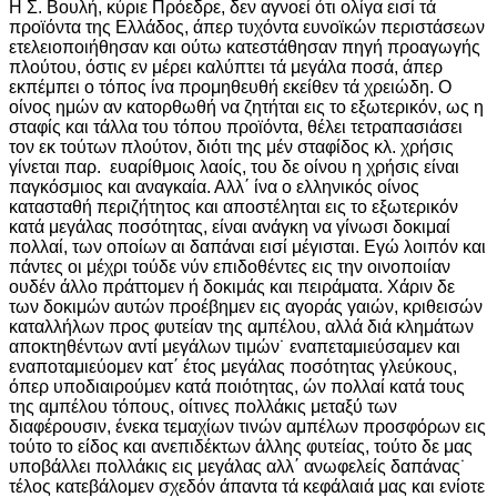
Η Σ. Βουλή, κύριε Πρόεδρε, δεν αγνοεί ότι ολίγα εισί τά
προϊόντα της Ελλάδος, άπερ τυχόντα ευνοϊκών περιστάσεων
ετελειοποιήθησαν και ούτω κατεστάθησαν πηγή προαγωγής
πλούτου, όστις εν μέρει καλύπτει τά μεγάλα ποσά, άπερ
εκπέμπει ο τόπος ίνα προμηθευθή εκείθεν τά χρειώδη. Ο
οίνος ημών αν κατορθωθή να ζητήται εις το εξωτερικόν, ως η
σταφίς και τάλλα του τόπου προϊόντα, θέλει τετραπασιάσει
τον εκ τούτων πλούτον, διότι της μέν σταφίδος κλ. χρήσις
γίνεται παρ. ευαρίθμοις λαοίς, του δε οίνου η χρήσις είναι
παγκόσμιος και αναγκαία. Αλλ΄ ίνα ο ελληνικός οίνος
κατασταθή περιζήτητος και αποστέληται εις το εξωτερικόν
κατά μεγάλας ποσότητας, είναι ανάγκη να γίνωσι δοκιμαί
πολλαί, των οποίων αι δαπάναι εισί μέγισται. Εγώ λοιπόν και
πάντες οι μέχρι τούδε νύν επιδοθέντες εις την οινοποιίαν
ουδέν άλλο πράττομεν ή δοκιμάς και πειράματα. Χάριν δε
των δοκιμών αυτών προέβημεν εις αγοράς γαιών, κριθεισών
καταλλήλων προς φυτείαν της αμπέλου, αλλά διά κλημάτων
αποκτηθέντων αντί μεγάλων τιμών˙ εναπεταμιεύσαμεν και
εναποταμιεύομεν κατ΄ έτος μεγάλας ποσότητας γλεύκους,
όπερ υποδιαιρούμεν κατά ποιότητας, ών πολλαί κατά τους
της αμπέλου τόπους, οίτινες πολλάκις μεταξύ των
διαφέρουσιν, ένεκα τεμαχίων τινών αμπέλων προσφόρων εις
τούτο το είδος και ανεπιδέκτων άλλης φυτείας, τούτο δε μας
υποβάλλει πολλάκις εις μεγάλας αλλ΄ ανωφελείς δαπάνας˙
τέλος κατεβάλομεν σχεδόν άπαντα τά κεφάλαιά μας και ενίοτε