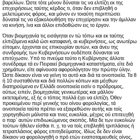
βαρελίων. Ώστε τότε μόνον δύναται τις να ελπίζη εκ της
επιχειρήσεως ταύτης κέρδος τι, όταν δεν επιβληθή ο
μελετώμενος φόρος, και μόνον εν τοιαύτη περιπτώσει
δύναταί τις να εξακολουθήση την επιχείρησιν και την άμιλλαν
να κινήση, ίνα και άλλοι επιδοθώσιν εις το έργον.
Όταν βιομηχανία τις εισάγηται εν τώ τόπω και εκ ταύτης
ελπιζόμενα καλά ώσι καταφανή, αι κυβερνήσεις, ως ανωτέρω
είπομεν, έρχονται εις επικουρίαν αυτών, και άνευ της
συνδρομής των Κυβερνήσεων ουδέποτε δύνανται να
επιτύχωσιν. Υπό το πνεύμα τούτο η Κυβέρνησις άλλοτε
συνέδραμε τά εν Πειραιεί βιομηχανικά καταστήματα, είτε διά
χρημάτων, είτε αφίνουσα αφορολόγητον την πρώτην ύλην.
Ώστε δίκαιον είναι να γείνη το αυτό και διά τα οινοποιεία. Τα 8
ή 10 συσταθέντα και διά πολλών κόπων και μόχθων
διατηρούμενα εν Ελλάδι οινοποιεία εισίν ο πρόδρομος,
ούτως ειπείν, βιομηχανίας γενικωτέρας και μάλλον
εκτεταμένης, εξ ής ο τόπος πολλά έχει να ελπίζη. Όθεν
προκειμένου περί γενικής του οίνου φορολογίας, τά
οινοποιεία ταύτα πρέπει να εξαιρεθώσιν αυτής και τοίς
χορηγηθώσι μάλιστα και τινες ευκολίαι, μέχρις ού επιτευχθή
ο παρ΄ αυτών επιδιωκώμενος σκοπός. Μία δε των ευκολιών
τούτων ήθελεν είσθαι π. χ. το να τοίς επιβληθή τριπλάσιος ή
τετραπλάσιος φόρος επιτηδεύματος. Ιδίως δε δεν είναι
δίκαιον να φορολογηθή ο πρό ετών εναποταμιευθείς οίνος,