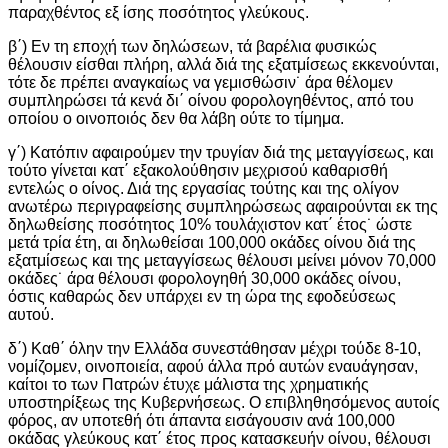
παραχθέντος εξ ίσης ποσότητος γλεύκους.
β΄) Εν τη εποχή των δηλώσεων, τά βαρέλια φυσικώς
θέλουσιν είσθαι πλήρη, αλλά διά της εξατμίσεως εκκενούνται,
τότε δε πρέπει αναγκαίως να γεμισθώσιν˙ άρα θέλομεν
συμπληρώσει τά κενά δι΄ οίνου φορολογηθέντος, από του
οποίου ο οινοποιός δεν θα λάβη ούτε το τίμημα.
γ΄) Κατόπιν αφαιρούμεν την τρυγίαν διά της μεταγγίσεως, και
τούτο γίνεται κατ΄ εξακολούθησιν μεχρισού καθαρισθή
εντελώς ο οίνος. Διά της εργασίας τούτης και της ολίγον
ανωτέρω περιγραφείσης συμπληρώσεως αφαιρούνται εκ της
δηλωθείσης ποσότητος 10% τουλάχιστον κατ΄ έτος˙ ώστε
μετά τρία έτη, αι δηλωθείσαι 100,000 οκάδες οίνου διά της
εξατμίσεως και της μεταγγίσεως θέλουσι μείνει μόνον 70,000
οκάδες˙ άρα θέλουσι φορολογηθή 30,000 οκάδες οίνου,
όστις καθαρώς δεν υπάρχει εν τη ώρα της εφοδεύσεως
αυτού.
δ΄) Καθ΄ όλην την Ελλάδα συνεστάθησαν μέχρι τούδε 8-10,
νομίζομεν, οινοποιεία, αφού άλλα πρό αυτών εναυάγησαν,
καίτοι το των Πατρών έτυχε μάλιστα της χρηματικής
υποστηρίξεως της Κυβερνήσεως. Ο επιβληθησόμενος αυτοίς
φόρος, αν υποτεθή ότι άπαντα εισάγουσιν ανά 100,000
οκάδας γλεύκους κατ΄ έτος προς κατασκευήν οίνου, θέλουσι