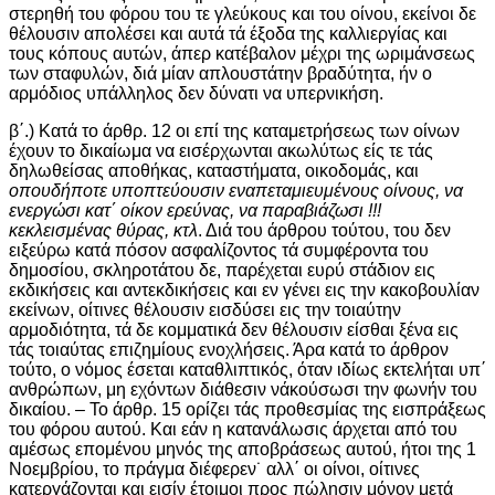
στερηθή του φόρου του τε γλεύκους και του οίνου, εκείνοι δε
θέλουσιν απολέσει και αυτά τά έξοδα της καλλιεργίας και
τους κόπους αυτών, άπερ κατέβαλον μέχρι της ωριμάνσεως
των σταφυλών, διά μίαν απλουστάτην βραδύτητα, ήν ο
αρμόδιος υπάλληλος δεν δύνατι να υπερνικήση.
β΄.) Κατά το άρθρ. 12 οι επί της καταμετρήσεως των οίνων
έχουν το δικαίωμα να εισέρχωνται ακωλύτως είς τε τάς
δηλωθείσας αποθήκας, καταστήματα, οικοδομάς, και
οπουδήποτε υποπτεύουσιν εναπεταμιευμένους οίνους, να
ενεργώσι κατ΄ οίκον ερεύνας, να παραβιάζωσι !!!
κεκλεισμένας θύρας, κτλ
. Διά του άρθρου τούτου, του δεν
ειξεύρω κατά πόσον ασφαλίζοντος τά συμφέροντα του
δημοσίου, σκληροτάτου δε, παρέχεται ευρύ στάδιον εις
εκδικήσεις και αντεκδικήσεις και εν γένει εις την κακοβουλίαν
εκείνων, οίτινες θέλουσιν εισδύσει εις την τοιαύτην
αρμοδιότητα, τά δε κομματικά δεν θέλουσιν είσθαι ξένα εις
τάς τοιαύτας επιζημίους ενοχλήσεις. Άρα κατά το άρθρον
τούτο, ο νόμος έσεται καταθλιπτικός, όταν ιδίως εκτελήται υπ΄
ανθρώπων, μη εχόντων διάθεσιν νάκούσωσι την φωνήν του
δικαίου. – Το άρθρ. 15 ορίζει τάς προθεσμίας της εισπράξεως
του φόρου αυτού. Και εάν η κατανάλωσις άρχεται από του
αμέσως επομένου μηνός της αποβράσεως αυτού, ήτοι της 1
Νοεμβρίου, το πράγμα διέφερεν˙ αλλ΄ οι οίνοι, οίτινες
κατεργάζονται και εισίν έτοιμοι προς πώλησιν μόνον μετά