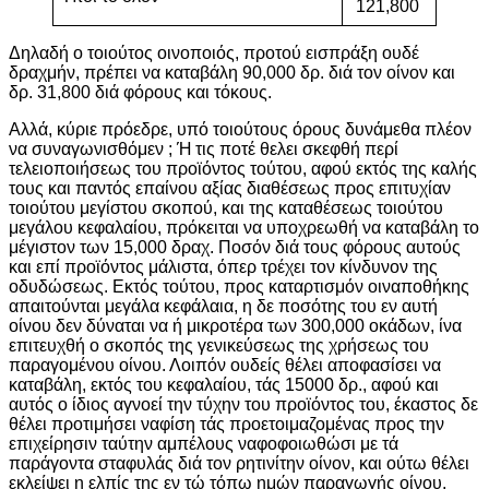
121,800
Δηλαδή ο τοιούτος οινοποιός, προτού εισπράξη ουδέ
δραχμήν, πρέπει να καταβάλη 90,000 δρ. διά τον οίνον και
δρ. 31,800 διά φόρους και τόκους.
Αλλά, κύριε πρόεδρε, υπό τοιούτους όρους δυνάμεθα πλέον
να συναγωνισθόμεν ; Ή τις ποτέ θελει σκεφθή περί
τελειοποιήσεως του προϊόντος τούτου, αφού εκτός της καλής
τους και παντός επαίνου αξίας διαθέσεως προς επιτυχίαν
τοιούτου μεγίστου σκοπού, και της καταθέσεως τοιούτου
μεγάλου κεφαλαίου, πρόκειται να υποχρεωθή να καταβάλη το
μέγιστον των 15,000 δραχ. Ποσόν διά τους φόρους αυτούς
και επί προϊόντος μάλιστα, όπερ τρέχει τον κίνδυνον της
οδυδώσεως. Εκτός τούτου, προς καταρτισμόν οιναποθήκης
απαιτούνται μεγάλα κεφάλαια, η δε ποσότης του εν αυτή
οίνου δεν δύναται να ή μικροτέρα των 300,000 οκάδων, ίνα
επιτευχθή ο σκοπός της γενικεύσεως της χρήσεως του
παραγομένου οίνου. Λοιπόν ουδείς θέλει αποφασίσει να
καταβάλη, εκτός του κεφαλαίου, τάς 15000 δρ., αφού και
αυτός ο ίδιος αγνοεί την τύχην του προϊόντος του, έκαστος δε
θέλει προτιμήσει ναφίση τάς προετοιμαζομένας προς την
επιχείρησιν ταύτην αμπέλους ναφοφοιωθώσι με τά
παράγοντα σταφυλάς διά τον ρητινίτην οίνον, και ούτω θέλει
εκλείψει η ελπίς της εν τώ τόπω ημών παραγωγής οίνου,